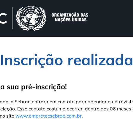
Inscrição realizad
Agende-se
 sua pré-inscrição!
O que é
do, o Sebrae entrará em contato para agendar a entrevista po
seleção. Esse contato costuma ocorrer dentro dos 06 meses 
Depoimentos
no site
www.empretecsebrae.com.br
.