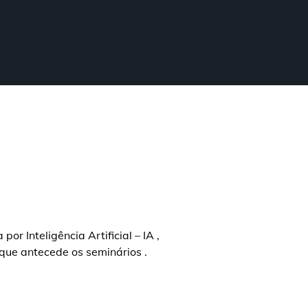
FECHAR
a
r Inteligência Artificial – IA ,
que antecede os seminários .