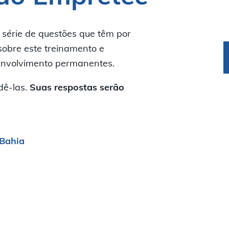
Diferenciais
 série de questões que têm por
sobre este treinamento e
Galeria de turmas
senvolvimento permanentes.
dê-las.
Suas respostas serão
FAQ
 Bahia
Playlist
Conteúdos e e-books