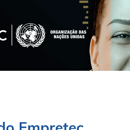
Agende-se
O que é
Depoimentos
 do Empretec