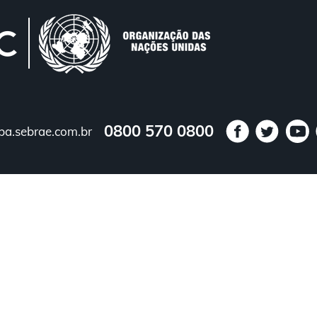
0800 570 0800
a.sebrae.com.br
Agende-se
O que é
Depoimentos