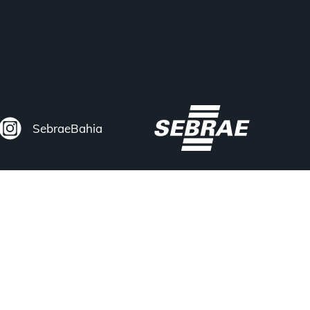
FECHAR
SebraeBahia