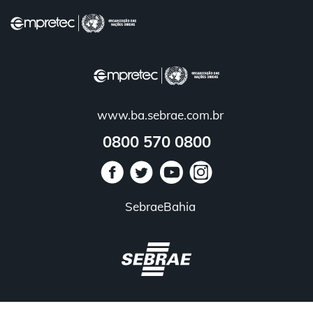
FECHAR
Agende-se
www.ba.sebrae.com.br
0800 570 0800
O que é
Depoimentos
SebraeBahia
Diferenciais
Galeria de turmas