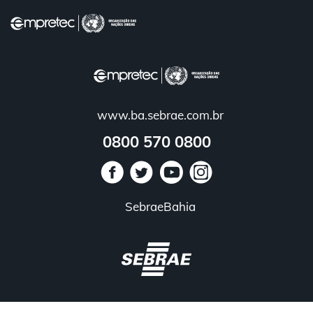
FECHAR
Agende-se
www.ba.sebrae.com.br
0800 570 0800
O que é
Depoimentos
SebraeBahia
Diferenciais
Galeria de turmas